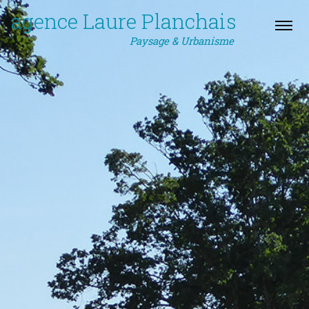
agence Laure Planchais
Paysage & Urbanisme