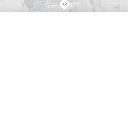
Aménagement des
RETOUR
rives du Couesnon –
PONTORSON (50)
Année
2023
Maîtrise d’ouvrage
Commune de Pontorson
Programme
Aménagement des abords du Couesnon avec
passerelle piétonne (40ml), ponton à canoës-kayaks
Maîtrise d’œuvre
agence Laure Planchais PAYSAGE &
URBANISME (mandataire), Atelier d’Architecture E.
Soubeyrand, SAFEGE, Ingénieurs conseils
Superficie
3,2 ha
Montant
2,2 M€ HT – Ratio 69 €HT/m²