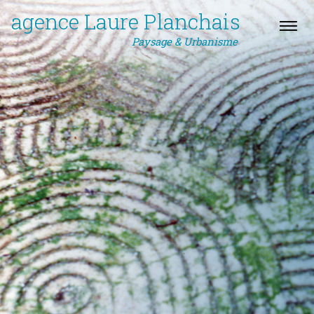
agence Laure Planchais
Paysage & Urbanisme