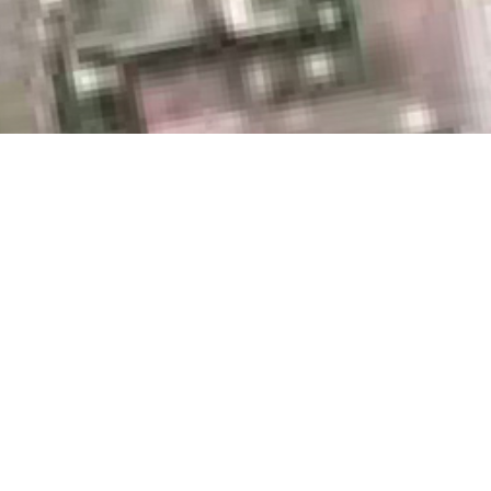
RETOUR
cs en pisé)