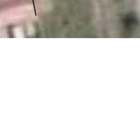
Place de l’église – G
Livraison
2005
Maîtrise d’ouvrage
commune de Glisy
Programme
requalification de la place de l’
Maîtrise d’œuvre
Laure Planchais paysagis
Superficie
7200m²
Montant
132 000 € HT
Ratio
19 € HT/m²