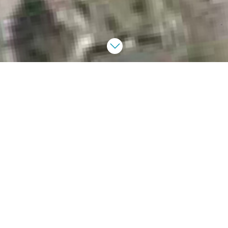
LISY (80)
église
te concepteur (mandataire), Mehdi Dellagi architecte (ban