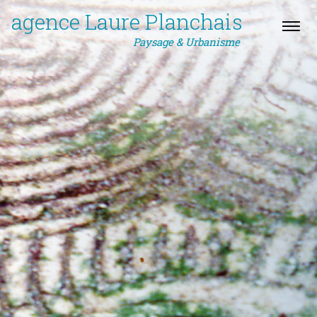
agence Laure Planchais
Paysage & Urbanisme