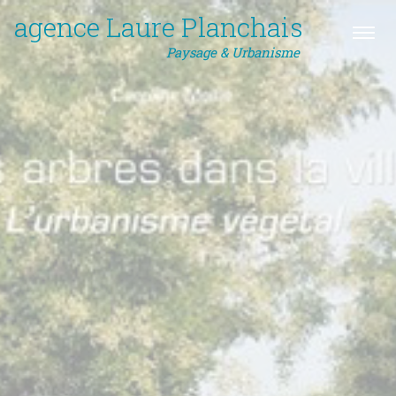
agence Laure Planchais
Paysage & Urbanisme