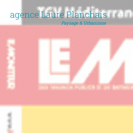
agence Laure Planchais
Paysage & Urbanisme