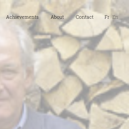
Achievements
About
Contact
Fr
En