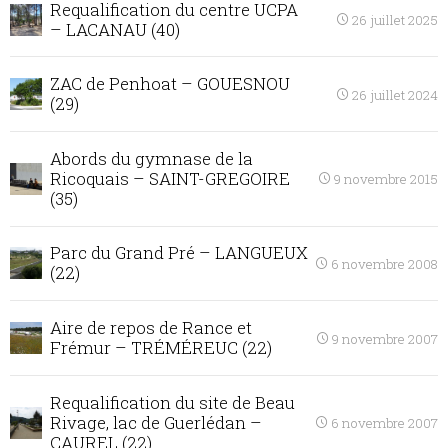
Requalification du centre UCPA
26 juillet 2025
– LACANAU (40)
ZAC de Penhoat – GOUESNOU
26 juillet 2024
(29)
Abords du gymnase de la
Ricoquais – SAINT-GREGOIRE
9 novembre 2015
(35)
Parc du Grand Pré – LANGUEUX
6 novembre 2008
(22)
Aire de repos de Rance et
9 novembre 2007
Frémur – TRÉMÉREUC (22)
Requalification du site de Beau
Rivage, lac de Guerlédan –
6 novembre 2007
CAUREL (22)