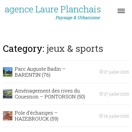
agence Laure Planchais
Paysage & Urbanisme
Category:
jeux & sports
Parc Auguste Badin –
27 juillet 2025
BARENTIN (76)
Aménagement des rives du
27 juillet 2025
Couesnon – PONTORSON (50)
Pole d’échanges –
26 juillet 2025
HAZEBROUCK (59)